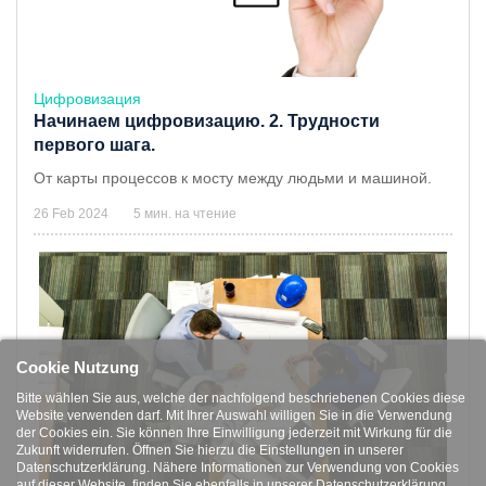
Цифровизация
Начинаем цифровизацию. 2. Трудности
первого шага.
От карты процессов к мосту между людьми и машиной.
26 Feb 2024
5 мин. на чтение
Cookie Nutzung
Bitte wählen Sie aus, welche der nachfolgend beschriebenen Cookies diese
Website verwenden darf. Mit Ihrer Auswahl willigen Sie in die Verwendung
der Cookies ein. Sie können Ihre Einwilligung jederzeit mit Wirkung für die
Zukunft widerrufen. Öffnen Sie hierzu die Einstellungen in unserer
Datenschutzerklärung. Nähere Informationen zur Verwendung von Cookies
auf dieser Website, finden Sie ebenfalls in unserer
Datenschutzerklärung